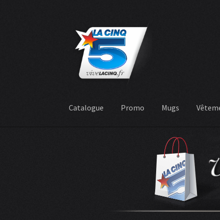
Aller
Aller
à
au
la
contenu
navigation
Catalogue
Promo
Mugs
Vêtem