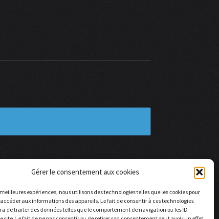
Gérer le consentement aux cookies
s meilleures expériences, nous utilisons des technologies telles que les cookies pour
 accéder aux informations des appareils. Le fait de consentir à ces technologies
a de traiter des données telles que le comportement de navigation ou les ID
e site. Le fait de ne pas consentir ou de retirer son consentement peut avoir un effet