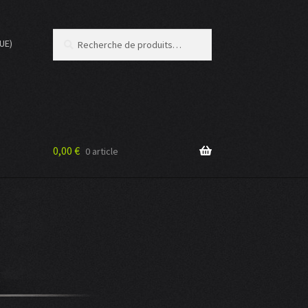
Recherche
Recherche
(UE)
pour :
0,00
€
0 article