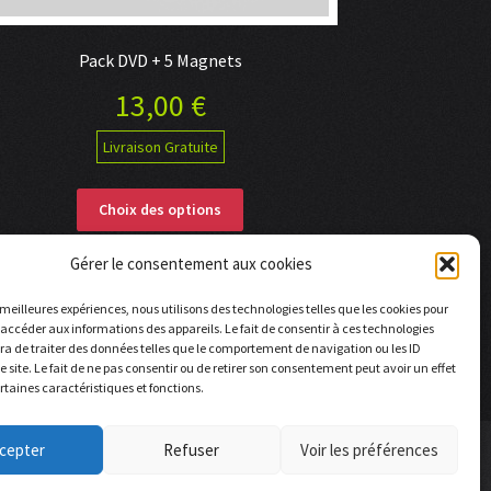
Pack DVD + 5 Magnets
13,00
€
Livraison Gratuite
Ce
Choix des options
produit
a
Gérer le consentement aux cookies
plusieurs
variations.
s meilleures expériences, nous utilisons des technologies telles que les cookies pour
Les
 accéder aux informations des appareils. Le fait de consentir à ces technologies
options
a de traiter des données telles que le comportement de navigation ou les ID
peuvent
e site. Le fait de ne pas consentir ou de retirer son consentement peut avoir un effet
ertaines caractéristiques et fonctions.
être
choisies
sur
cepter
Refuser
Voir les préférences
la
page