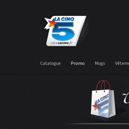
Aller
Aller
à
au
la
contenu
navigation
Catalogue
Promo
Mugs
Vêtem