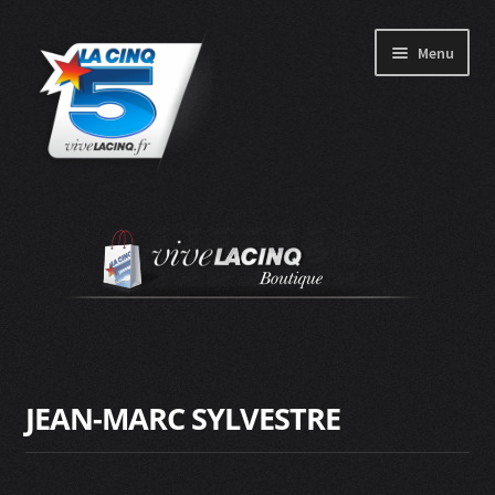
Aller
Aller
Menu
à
au
la
contenu
navigation
Catalogue
Promo
Mugs
Vêtements
JEAN-MARC SYLVESTRE
DVD